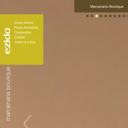
Quem Somos
Peças Assinadas
Campanhas
Contato
Junte-se a Nós